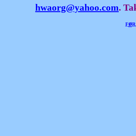
hwaorg@yahoo.com
. Ta
ø
F
R