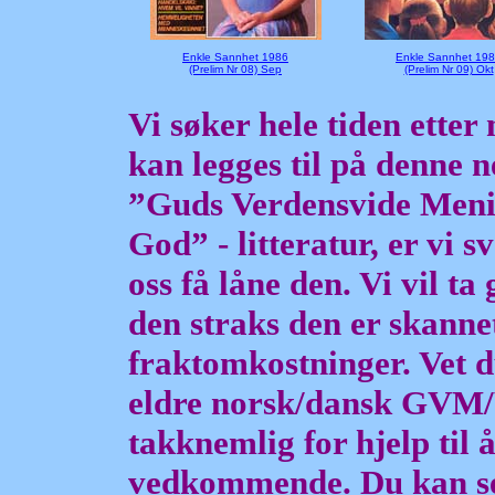
Enkle Sannhet 1986
Enkle Sannhet 19
(Prelim Nr 08) Sep
(Prelim Nr 09) Okt
Vi søker hele tiden etter
kan legges til på denne n
”Guds Verdensvide Menig
God
” - litteratur, er vi
oss få låne den. Vi vil t
den straks den er skannet
fraktomkostninger. Vet 
eldre norsk/dansk
GVM/WC
takknemlig for hjelp til
vedkommende. Du kan se